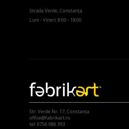
Strada Verde, Constanța
Luni - Vineri: 8:00 - 18:00
Str. Verde Nr. 17, Constanța
office@fabrikart.ro
tel: 0756 086 393