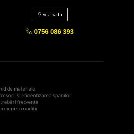
Vezi harta
0756 086 393
hid de materiale
cesorii si eficientizarea spațiilor
ntrebări frecvente
ermeni si condiții