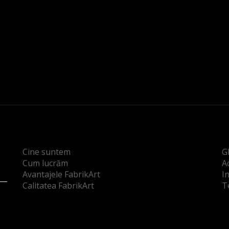
Cine suntem
G
Cum lucrăm
Ac
Avantajele FabrikArt
I
Calitatea FabrikArt
T